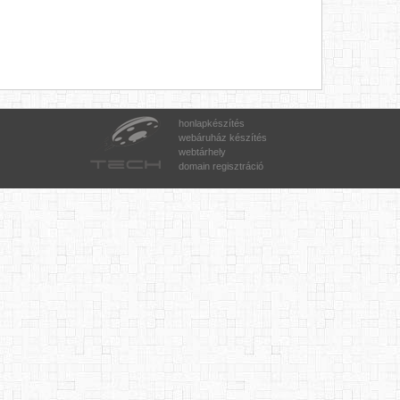
honlapkészítés
webáruház készítés
webtárhely
domain regisztráció