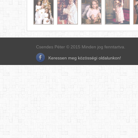
Csendes Péter © 2015 Minden jog fenntartva.
Keressen meg közösségi oldalunkon!