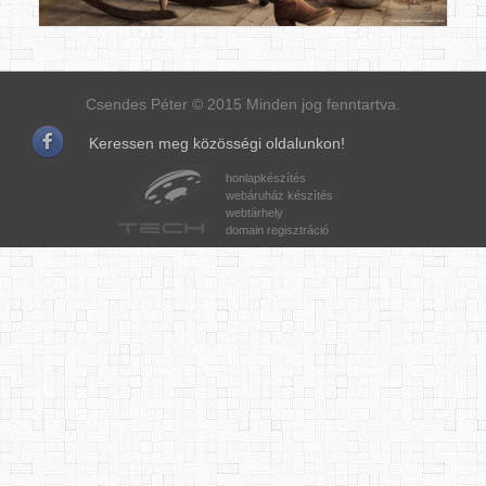
Csendes Péter © 2015 Minden jog fenntartva.
Keressen meg közösségi oldalunkon!
honlapkészítés
webáruház készítés
webtárhely
domain regisztráció